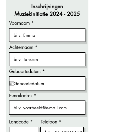
Inschrijvingen
Muziekinitiatie
2024 - 2025
Voornaam
Achternaam
r
Geboortedatum
*
e
q
u
i
r
E-mailadres
e
d
Landcode
Telefoon